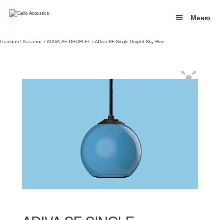
Skip
Skip
to
to
Меню
navigation
content
ПРОДУКЦИЯ
Главная
\
Каталог
\
ADIVA SE DROPLET
\ ADiva SE Single Droplet Sky Blue
О БРЕНДЕ
КОНТАКТЫ