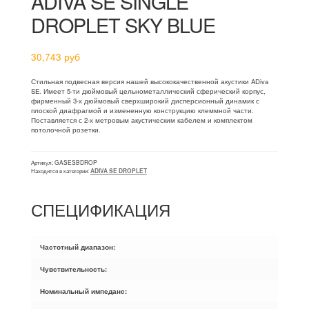
ADIVA SE SINGLE
DROPLET SKY BLUE
30,743
руб
Стильная подвесная версия нашей высококачественной акустики ADiva
SE. Имеет 5-ти дюймовый цельнометаллический сферический корпус,
фирменный 3-х дюймовый сверхширокий дисперсионный динамик с
плоской диафрагмой и измененную конструкцию клеммной части.
Поставляется с 2-х метровым акустическим кабелем и комплектом
потолочной розетки.
Артикул:
GASESBDROP
Находится в категории:
ADIVA SE DROPLET
СПЕЦИФИКАЦИЯ
Частотный диапазон:
Чувствительность:
Номинальный импеданс: