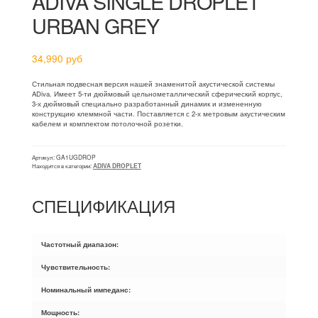
ADIVA SINGLE DROPLET
URBAN GREY
34,990
руб
Стильная подвесная версия нашей знаменитой акустической системы
ADiva. Имеет 5-ти дюймовый цельнометаллический сферический корпус,
3-х дюймовый специально разработанный динамик и измененную
конструкцию клеммной части. Поставляется с 2-х метровым акустическим
кабелем и комплектом потолочной розетки.
Артикул:
GA1UGDROP
Находится в категории:
ADIVA DROPLET
СПЕЦИФИКАЦИЯ
Частотный диапазон:
Чувствительность:
Номинальный импеданс:
Мощность: