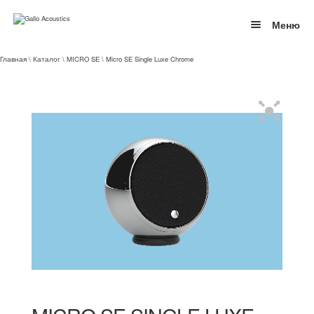
Skip
Skip
to
to
Меню
navigation
content
ПРОДУКЦИЯ
Главная
\
Каталог
\
MICRO SE
\ Micro SE Single Luxe Chrome
О БРЕНДЕ
КОНТАКТЫ