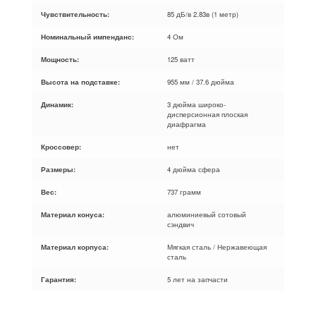
Чувствительность:
85 дБ/в 2.83в (1 метр)
Номинальный импенданс:
4 Ом
Мощность:
125 ватт
Высота на подставке:
955 мм / 37.6 дюйма
Динамик:
3 дюйма широко-
дисперсионная плоская
диафрагма
Кроссовер:
нет
Размеры:
4 дюйма сфера
Вес:
737 грамм
Материал конуса:
алюминиевый сотовый
сэндвич
Материал корпуса:
Мягкая сталь / Нержавеющая
сталь
Гарантия:
5 лет на запчасти