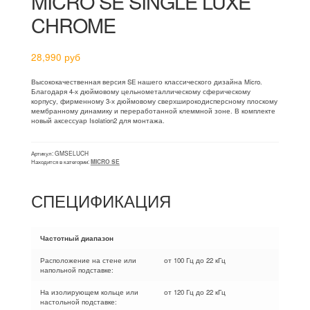
MICRO SE SINGLE LUXE
CHROME
28,990
руб
Высококачественная версия SE нашего классического дизайна Micro.
Благодаря 4-х дюймовому цельнометаллическому сферическому
корпусу, фирменному 3-х дюймовому сверхширокодисперсному плоскому
мембранному динамику и переработанной клеммной зоне. В комплекте
новый аксессуар Isolation2 для монтажа.
Артикул:
GMSELUCH
Находится в категории:
MICRO SE
СПЕЦИФИКАЦИЯ
Частотный диапазон
Расположение на стене или
от 100 Гц до 22 кГц
напольной подставке:
На изолирующем кольце или
от 120 Гц до 22 кГц
настольной подставке: