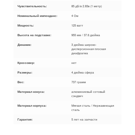
Чувствительность:
85 дБ/в 2.83в (1 метр)
Номинальный импенданс:
4 Ом
Мощность:
125 ватт
Высота на подставке:
955 мм / 37.6 дюйма
Динамик:
3 дюйма широко-
дисперсионная плоская
диафрагма
Кроссовер:
нет
Размеры:
4 дюйма сфера
Вес:
737 грамм
Материал конуса:
алюминиевый сотовый
сэндвич
Материал корпуса:
Мягкая сталь / Нержавеющая
сталь
Гарантия:
5 лет на запчасти