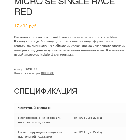
MICRO SE SINGLE RACE
RED
17,493
руб
Высококачественная версия SE нашего классического дизайна Micro.
Благодаря 4-х дюймовому цельнометаллическому сферическому
корпусу, фирменному 3-х дюймовому сверхширокодисперсному плоскому
мембранному динамику и переработанной клеммной зоне. В комплекте
новый аксессуар Isolation2 для монтажа.
Артикул:
GMSERR
Находится в категории:
MICRO SE
СПЕЦИФИКАЦИЯ
Частотный диапазон
Расположение на стене или
от 100 Гц до 22 кГц
напольной подставке:
На изолирующем кольце или
от 120 Гц до 22 кГц
настольной подставке: